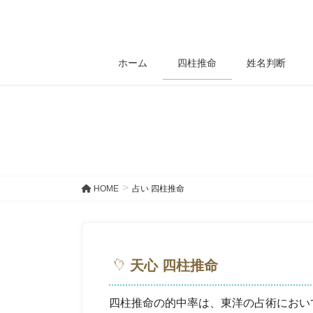
コ
ナ
ン
ビ
テ
ゲ
ン
ー
ホーム
四柱推命
姓名判断
ツ
シ
へ
ョ
ス
ン
キ
に
ッ
移
プ
動
HOME
占い 四柱推命
天心 四柱推命
四柱推命の的中率は、東洋の占術におい