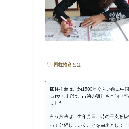
四柱推命とは
四柱推命は、約1500年ぐらい前に中
古代中国では、占術の難しさと的中率
ました。
占う方法は、生年月日、時の干支を扱
って分析していくことを由来として「