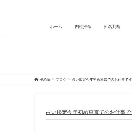
コ
ナ
ン
ビ
テ
ゲ
ン
ー
ホーム
四柱推命
姓名判断
ツ
シ
へ
ョ
ス
ン
キ
に
ッ
移
プ
動
HOME
ブログ
占い鑑定今年初め東京でのお仕事です
占い鑑定今年初め東京でのお仕事で