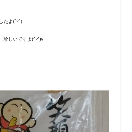
よ(^-^)
しいですよ(^-^)v
。